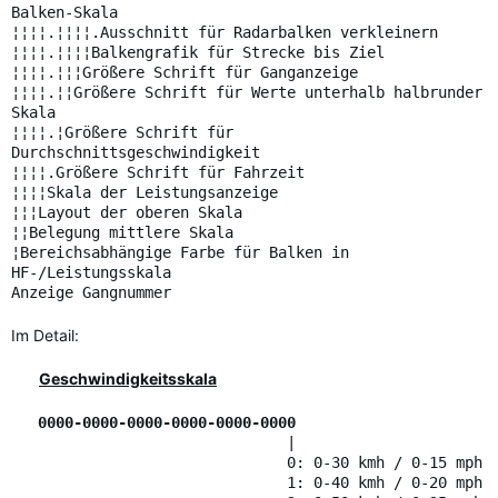
Balken-Skala
¦¦¦¦.¦¦¦¦.Ausschnitt für Radarbalken verkleinern
¦¦¦¦.¦¦¦¦Balkengrafik für Strecke bis Ziel
¦¦¦¦.¦¦¦Größere Schrift für Ganganzeige
¦¦¦¦.¦¦Größere Schrift für Werte unterhalb halbrunder
Skala
¦¦¦¦.¦Größere Schrift für
Durchschnittsgeschwindigkeit
¦¦¦¦.Größere Schrift für Fahrzeit
¦¦¦¦Skala der Leistungsanzeige
¦¦¦Layout der oberen Skala
¦¦Belegung mittlere Skala
¦Bereichsabhängige Farbe für Balken in
HF-/Leistungsskala
Anzeige Gangnummer
Im Detail:
Geschwindigkeitsskala
0000-0000-0000-0000-0000-0000
|
0: 0-30 kmh / 0-15 mph
1: 0-40 kmh / 0-20 mph