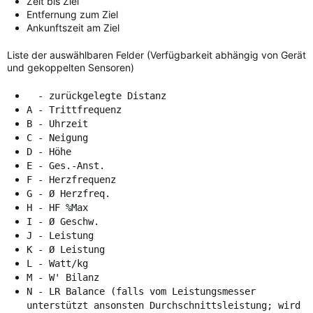
Zeit bis Ziel
Entfernung zum Ziel
Ankunftszeit am Ziel
Liste der auswählbaren Felder (Verfügbarkeit abhängig von Gerät
und gekoppelten Sensoren)
- zurückgelegte Distanz
A - Trittfrequenz
B - Uhrzeit
C - Neigung
D - Höhe
E - Ges.-Anst.
F - Herzfrequenz
G - Ø Herzfreq.
H - HF %Max
I - Ø Geschw.
J - Leistung
K - Ø Leistung
L - Watt/kg
M - W' Bilanz
N - LR Balance (falls vom Leistungsmesser
unterstützt ansonsten Durchschnittsleistung; wird