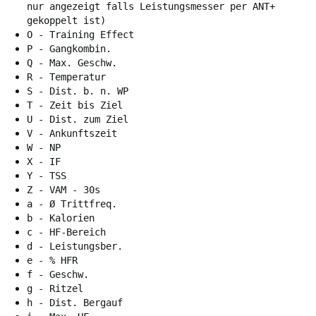
nur angezeigt falls Leistungsmesser per ANT+
gekoppelt ist)
O - Training Effect
P - Gangkombin.
Q - Max. Geschw.
R - Temperatur
S - Dist. b. n. WP
T - Zeit bis Ziel
U - Dist. zum Ziel
V - Ankunftszeit
W - NP
X - IF
Y - TSS
Z - VAM - 30s
a - Ø Trittfreq.
b - Kalorien
c - HF-Bereich
d - Leistungsber.
e - % HFR
f - Geschw.
g - Ritzel
h - Dist. Bergauf