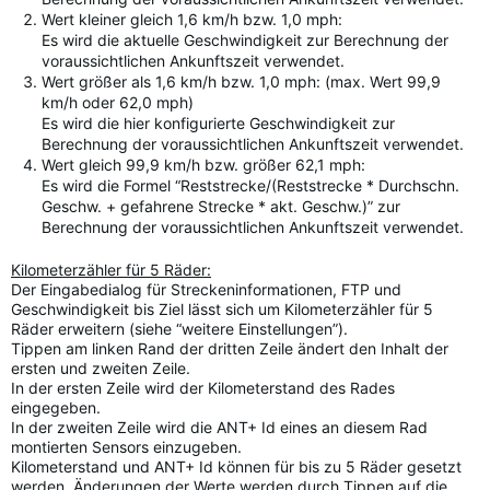
Wert kleiner gleich 1,6 km/h bzw. 1,0 mph:
Es wird die aktuelle Geschwindigkeit zur Berechnung der
voraussichtlichen Ankunftszeit verwendet.
Wert größer als 1,6 km/h bzw. 1,0 mph: (max. Wert 99,9
km/h oder 62,0 mph)
Es wird die hier konfigurierte Geschwindigkeit zur
Berechnung der voraussichtlichen Ankunftszeit verwendet.
Wert gleich 99,9 km/h bzw. größer 62,1 mph:
Es wird die Formel “Reststrecke/(Reststrecke * Durchschn.
Geschw. + gefahrene Strecke * akt. Geschw.)” zur
Berechnung der voraussichtlichen Ankunftszeit verwendet.
Kilometerzähler für 5 Räder:
Der Eingabedialog für Streckeninformationen, FTP und
Geschwindigkeit bis Ziel lässt sich um Kilometerzähler für 5
Räder erweitern (siehe “weitere Einstellungen”).
Tippen am linken Rand der dritten Zeile ändert den Inhalt der
ersten und zweiten Zeile.
In der ersten Zeile wird der Kilometerstand des Rades
eingegeben.
In der zweiten Zeile wird die ANT+ Id eines an diesem Rad
montierten Sensors einzugeben.
Kilometerstand und ANT+ Id können für bis zu 5 Räder gesetzt
werden. Änderungen der Werte werden durch Tippen auf die