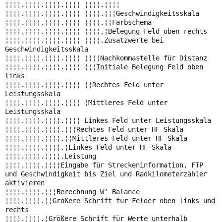
¦¦¦¦.¦¦¦¦.¦¦¦¦.¦¦¦¦ ¦¦¦¦.¦¦¦¦
¦¦¦¦.¦¦¦¦.¦¦¦¦.¦¦¦¦ ¦¦¦¦.¦¦¦Geschwindigkeitsskala
¦¦¦¦.¦¦¦¦.¦¦¦¦.¦¦¦¦ ¦¦¦¦.¦¦Farbschema
¦¦¦¦.¦¦¦¦.¦¦¦¦.¦¦¦¦ ¦¦¦¦.¦Belegung Feld oben rechts
¦¦¦¦.¦¦¦¦.¦¦¦¦.¦¦¦¦ ¦¦¦¦.Zusatzwerte bei
Geschwindigkeitsskala
¦¦¦¦.¦¦¦¦.¦¦¦¦.¦¦¦¦ ¦¦¦¦Nachkommastelle für Distanz
¦¦¦¦.¦¦¦¦.¦¦¦¦.¦¦¦¦ ¦¦¦Initiale Belegung Feld oben
links
¦¦¦¦.¦¦¦¦.¦¦¦¦.¦¦¦¦ ¦¦Rechtes Feld unter
Leistungsskala
¦¦¦¦.¦¦¦¦.¦¦¦¦.¦¦¦¦ ¦Mittleres Feld unter
Leistungsskala
¦¦¦¦.¦¦¦¦.¦¦¦¦.¦¦¦¦ Linkes Feld unter Leistungsskala
¦¦¦¦.¦¦¦¦.¦¦¦¦.¦¦¦Rechtes Feld unter HF-Skala
¦¦¦¦.¦¦¦¦.¦¦¦¦.¦¦Mittleres Feld unter HF-Skala
¦¦¦¦.¦¦¦¦.¦¦¦¦.¦Linkes Feld unter HF-Skala
¦¦¦¦.¦¦¦¦.¦¦¦¦.Leistung
¦¦¦¦.¦¦¦¦.¦¦¦¦Eingabe für Streckeninformation, FTP
und Geschwindigkeit bis Ziel und Radkilometerzähler
aktivieren
¦¦¦¦.¦¦¦¦.¦¦¦Berechnung W’ Balance
¦¦¦¦.¦¦¦¦.¦¦Größere Schrift für Felder oben links und
rechts
¦¦¦¦.¦¦¦¦.¦Größere Schrift für Werte unterhalb