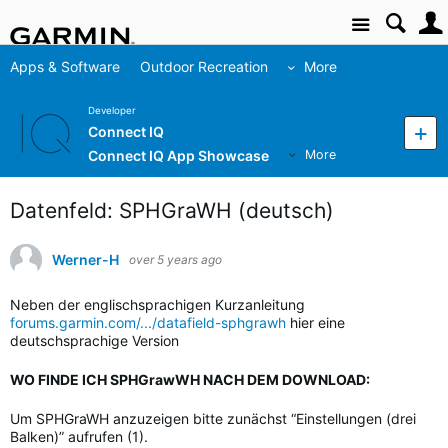
Site
Apps & Software
Outdoor Recreation
More
Developer
Connect IQ
Connect IQ App Showcase
More
Datenfeld: SPHGraWH (deutsch)
Werner-H
over 5 years ago
Neben der englischsprachigen Kurzanleitung
forums.garmin.com/.../datafield-sphgrawh
hier eine
deutschsprachige Version
WO FINDE ICH SPHGrawWH NACH DEM DOWNLOAD:
Um SPHGraWH anzuzeigen bitte zunächst “Einstellungen (drei
Balken)” aufrufen (1).