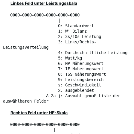
Linkes Feld unter Leistungsskala
0000-0000-0000-0000-0000-0000
|
0: Standardwert
1: W' Bilanz
2: 3s/10s Leistung
3: Links/Rechts-
Leistungsverteilung
4: Durchschnittliche Leistung
5: Watt/kg
6: NP Näherungswert
7: IF Näherungswert
8: TSS Näherungswert
9: Leistungsbereich
s: Geschwindigkeit
x: ausgeblendet
A-Za-j: Auswahl gemäß Liste der
auswählbaren Felder
Rechtes Feld unter HF-Skala
0000-0000-0000-0000-0000-0000
|