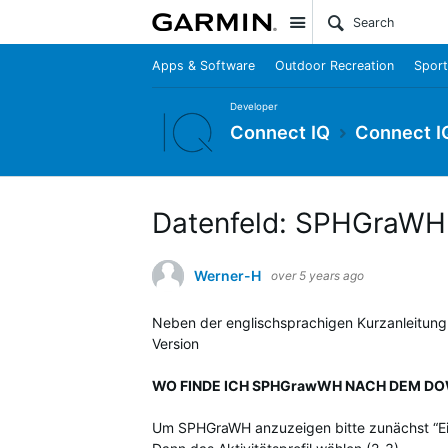
Site
Apps & Software
Outdoor Recreation
Sport
Developer
Connect IQ
Connect I
Datenfeld: SPHGraWH 
Werner-H
over 5 years ago
Neben der englischsprachigen Kurzanleitun
Version
WO FINDE ICH SPHGrawWH NACH DEM D
Um SPHGraWH anzuzeigen bitte zunächst “Eins