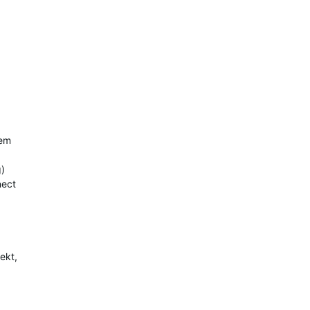
vem
g)
nect
ekt,