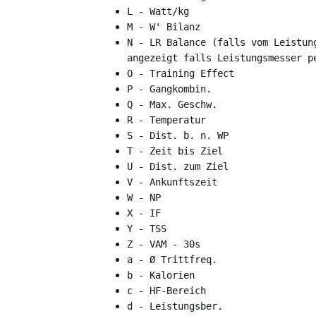
L - Watt/kg
M - W' Bilanz
N - LR Balance (falls vom Leistun
angezeigt falls Leistungsmesser p
O - Training Effect
P - Gangkombin.
Q - Max. Geschw.
R - Temperatur
S - Dist. b. n. WP
T - Zeit bis Ziel
U - Dist. zum Ziel
V - Ankunftszeit
W - NP
X - IF
Y - TSS
Z - VAM - 30s
a - Ø Trittfreq.
b - Kalorien
c - HF-Bereich
d - Leistungsber.