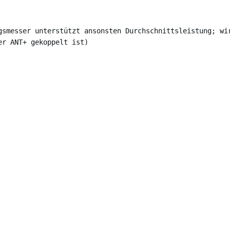
gsmesser unterstützt ansonsten Durchschnittsleistung; wi
er ANT+ gekoppelt ist)