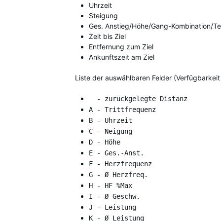
Uhrzeit
Steigung
Ges. Anstieg/Höhe/Gang-Kombination/T
Zeit bis Ziel
Entfernung zum Ziel
Ankunftszeit am Ziel
Liste der auswählbaren Felder (Verfügbarke
- zurückgelegte Distanz
A - Trittfrequenz
B - Uhrzeit
C - Neigung
D - Höhe
E - Ges.-Anst.
F - Herzfrequenz
G - Ø Herzfreq.
H - HF %Max
I - Ø Geschw.
J - Leistung
K - Ø Leistung