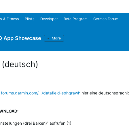
s & Fitness
Pilots
Developer
Beta Program
German Forum
Q App Showcase
More
(deutsch)
g
forums.garmin.com/.../datafield-sphgrawh
hier eine deutschsprachi
OWNLOAD:
tellungen (drei Balken)” aufrufen (1).