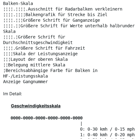
Balken-Skala
¦¦¦¦.¦¦¦¦.Ausschnitt für Radarbalken verkleinern
¦¦¦¦.¦¦¦¦Balkengrafik für Strecke bis Ziel
¦¦¦¦.¦¦¦Größere Schrift für Ganganzeige
¦¦¦¦.¦¦Größere Schrift für Werte unterhalb halbrunder
Skala
¦¦¦¦.¦Größere Schrift für
Durchschnittsgeschwindigkeit
¦¦¦¦.Größere Schrift für Fahrzeit
¦¦¦¦Skala der Leistungsanzeige
¦¦¦Layout der oberen Skala
¦¦Belegung mittlere Skala
¦Bereichsabhängige Farbe für Balken in
HF-/Leistungsskala
Anzeige Gangnummer
Im Detail:
Geschwindigkeitsskala
0000-0000-0000-0000-0000-0000
|
0: 0-30 kmh / 0-15 mph
1: 0-40 kmh / 0-20 mph