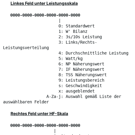
Linkes Feld unter Leistungsskala
0000-0000-0000-0000-0000-0000
|
0: Standardwert
1: W' Bilanz
2: 3s/10s Leistung
3: Links/Rechts-
Leistungsverteilung
4: Durchschnittliche Leistung
5: Watt/kg
6: NP Näherungswert
7: IF Näherungswert
8: TSS Näherungswert
9: Leistungsbereich
s: Geschwindigkeit
x: ausgeblendet
A-Za-j: Auswahl gemäß Liste der
auswählbaren Felder
Rechtes Feld unter HF-Skala
0000-0000-0000-0000-0000-0000
|