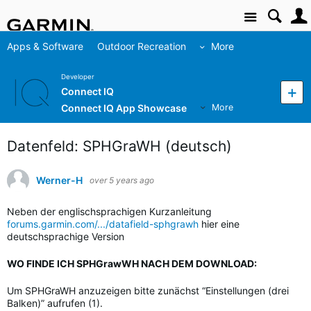
Site
Apps & Software
Outdoor Recreation
More
Developer
Connect IQ
Connect IQ App Showcase
More
Datenfeld: SPHGraWH (deutsch)
Werner-H
over 5 years ago
Neben der englischsprachigen Kurzanleitung
forums.garmin.com/.../datafield-sphgrawh
hier eine
deutschsprachige Version
WO FINDE ICH SPHGrawWH NACH DEM DOWNLOAD:
Um SPHGraWH anzuzeigen bitte zunächst “Einstellungen (drei
Balken)” aufrufen (1).