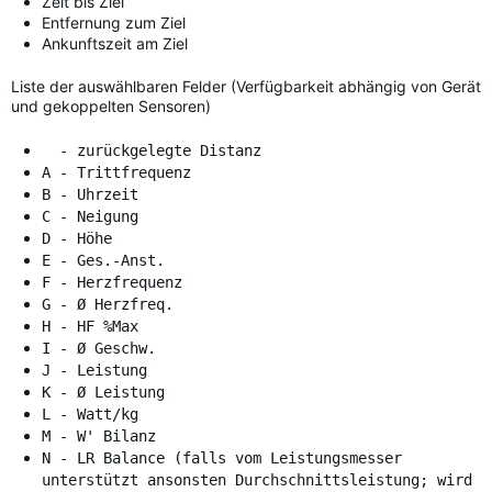
Zeit bis Ziel
Entfernung zum Ziel
Ankunftszeit am Ziel
Liste der auswählbaren Felder (Verfügbarkeit abhängig von Gerät
und gekoppelten Sensoren)
- zurückgelegte Distanz
A - Trittfrequenz
B - Uhrzeit
C - Neigung
D - Höhe
E - Ges.-Anst.
F - Herzfrequenz
G - Ø Herzfreq.
H - HF %Max
I - Ø Geschw.
J - Leistung
K - Ø Leistung
L - Watt/kg
M - W' Bilanz
N - LR Balance (falls vom Leistungsmesser
unterstützt ansonsten Durchschnittsleistung; wird