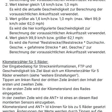
Wert kleiner gleich 1,6 km/h bzw. 1,0 mph:
Es wird die aktuelle Geschwindigkeit zur Berechnung der
voraussichtlichen Ankunftszeit verwendet.
Wert größer als 1,6 km/h bzw. 1,0 mph: (max. Wert 99,9
km/h oder 62,0 mph)
Es wird die hier konfigurierte Geschwindigkeit zur
Berechnung der voraussichtlichen Ankunftszeit verwendet.
Wert gleich 99,9 km/h bzw. größer 62,1 mph:
Es wird die Formel “Reststrecke/(Reststrecke * Durchschn.
Geschw. + gefahrene Strecke * akt. Geschw.)” zur
Berechnung der voraussichtlichen Ankunftszeit verwendet.
Kilometerzähler für 5 Räder:
Der Eingabedialog für Streckeninformationen, FTP und
Geschwindigkeit bis Ziel lässt sich um Kilometerzähler für 5
Räder erweitern (siehe “weitere Einstellungen”).
Tippen am linken Rand der dritten Zeile ändert den Inhalt der
ersten und zweiten Zeile.
In der ersten Zeile wird der Kilometerstand des Rades
eingegeben.
In der zweiten Zeile wird die ANT+ Id eines an diesem Rad
montierten Sensors einzugeben.
Kilometerstand und ANT+ Id können für bis zu 5 Räder gesetzt
werden. Änderungen der Werte werden durch Tippen auf die