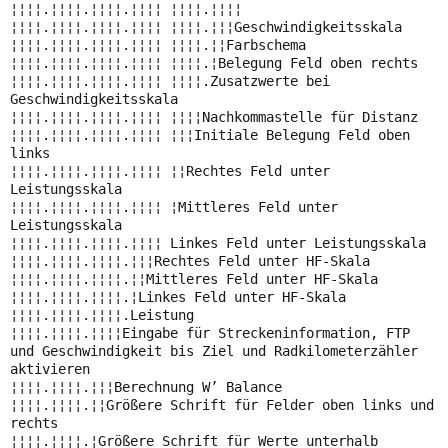
¦¦¦¦.¦¦¦¦.¦¦¦¦.¦¦¦¦ ¦¦¦¦.¦¦¦¦
¦¦¦¦.¦¦¦¦.¦¦¦¦.¦¦¦¦ ¦¦¦¦.¦¦¦Geschwindigkeitsskala
¦¦¦¦.¦¦¦¦.¦¦¦¦.¦¦¦¦ ¦¦¦¦.¦¦Farbschema
¦¦¦¦.¦¦¦¦.¦¦¦¦.¦¦¦¦ ¦¦¦¦.¦Belegung Feld oben rechts
¦¦¦¦.¦¦¦¦.¦¦¦¦.¦¦¦¦ ¦¦¦¦.Zusatzwerte bei
Geschwindigkeitsskala
¦¦¦¦.¦¦¦¦.¦¦¦¦.¦¦¦¦ ¦¦¦¦Nachkommastelle für Distanz
¦¦¦¦.¦¦¦¦.¦¦¦¦.¦¦¦¦ ¦¦¦Initiale Belegung Feld oben
links
¦¦¦¦.¦¦¦¦.¦¦¦¦.¦¦¦¦ ¦¦Rechtes Feld unter
Leistungsskala
¦¦¦¦.¦¦¦¦.¦¦¦¦.¦¦¦¦ ¦Mittleres Feld unter
Leistungsskala
¦¦¦¦.¦¦¦¦.¦¦¦¦.¦¦¦¦ Linkes Feld unter Leistungsskala
¦¦¦¦.¦¦¦¦.¦¦¦¦.¦¦¦Rechtes Feld unter HF-Skala
¦¦¦¦.¦¦¦¦.¦¦¦¦.¦¦Mittleres Feld unter HF-Skala
¦¦¦¦.¦¦¦¦.¦¦¦¦.¦Linkes Feld unter HF-Skala
¦¦¦¦.¦¦¦¦.¦¦¦¦.Leistung
¦¦¦¦.¦¦¦¦.¦¦¦¦Eingabe für Streckeninformation, FTP
und Geschwindigkeit bis Ziel und Radkilometerzähler
aktivieren
¦¦¦¦.¦¦¦¦.¦¦¦Berechnung W’ Balance
¦¦¦¦.¦¦¦¦.¦¦Größere Schrift für Felder oben links und
rechts
¦¦¦¦.¦¦¦¦.¦Größere Schrift für Werte unterhalb