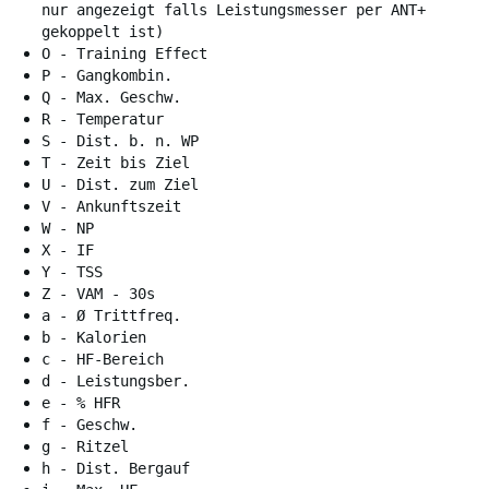
nur angezeigt falls Leistungsmesser per ANT+
gekoppelt ist)
O - Training Effect
P - Gangkombin.
Q - Max. Geschw.
R - Temperatur
S - Dist. b. n. WP
T - Zeit bis Ziel
U - Dist. zum Ziel
V - Ankunftszeit
W - NP
X - IF
Y - TSS
Z - VAM - 30s
a - Ø Trittfreq.
b - Kalorien
c - HF-Bereich
d - Leistungsber.
e - % HFR
f - Geschw.
g - Ritzel
h - Dist. Bergauf