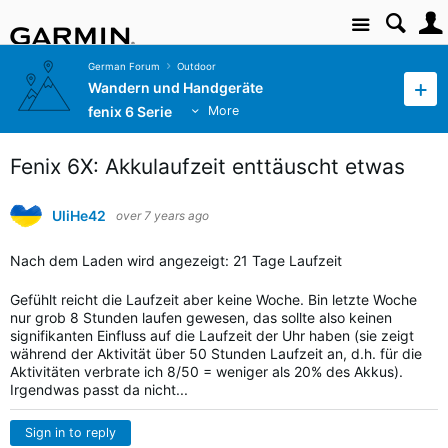
Site
German Forum
Outdoor
Wandern und Handgeräte
fenix 6 Serie
More
Fenix 6X: Akkulaufzeit enttäuscht etwas
UliHe42
over 7 years ago
Nach dem Laden wird angezeigt: 21 Tage Laufzeit
Gefühlt reicht die Laufzeit aber keine Woche. Bin letzte Woche
nur grob 8 Stunden laufen gewesen, das sollte also keinen
signifikanten Einfluss auf die Laufzeit der Uhr haben (sie zeigt
während der Aktivität über 50 Stunden Laufzeit an, d.h. für die
Aktivitäten verbrate ich 8/50 = weniger als 20% des Akkus).
Irgendwas passt da nicht...
Sign in to reply