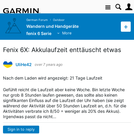
Site
German Forum
Outdoor
Wandern und Handgeräte
fenix 6 Serie
More
Fenix 6X: Akkulaufzeit enttäuscht etwas
UliHe42
over 7 years ago
Nach dem Laden wird angezeigt: 21 Tage Laufzeit
Gefühlt reicht die Laufzeit aber keine Woche. Bin letzte Woche
nur grob 8 Stunden laufen gewesen, das sollte also keinen
signifikanten Einfluss auf die Laufzeit der Uhr haben (sie zeigt
während der Aktivität über 50 Stunden Laufzeit an, d.h. für die
Aktivitäten verbrate ich 8/50 = weniger als 20% des Akkus).
Irgendwas passt da nicht...
Sign in to reply