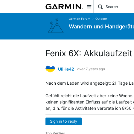
Site
German Forum
Outdoor
Wandern und Handgerät
Fenix 6X: Akkulaufzei
UliHe42
over 7 years ago
Nach dem Laden wird angezeigt: 21 Tage La
Gefühlt reicht die Laufzeit aber keine Woche
keinen signifikanten Einfluss auf die Laufzei
an, d.h. für die Aktivitäten verbrate ich 8/5
Sign in to reply
Top Replies