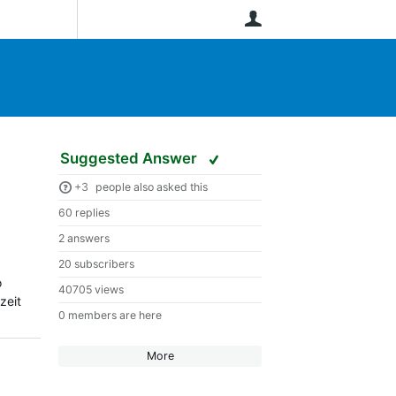
User
Suggested Answer
+3
people also asked this
60 replies
2 answers
20 subscribers
o
40705 views
zeit
0 members are here
More