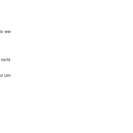
x wegen der Akku Laufzeit und der darauf folgenden Enttäuschung, 
r nicht ganz dem nativen Watchface entspricht (0.2%/hr), aber laut 
 (vor Umtausch) hatte ich den selben Test mit dem nativen Watchface