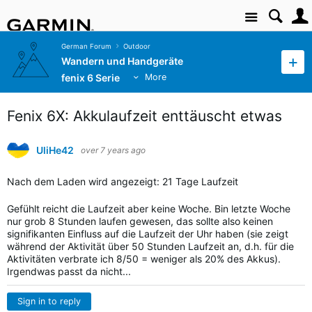
Site
German Forum
Outdoor
Wandern und Handgeräte
fenix 6 Serie
More
Fenix 6X: Akkulaufzeit enttäuscht etwas
UliHe42
over 7 years ago
Nach dem Laden wird angezeigt: 21 Tage Laufzeit
Gefühlt reicht die Laufzeit aber keine Woche. Bin letzte Woche
nur grob 8 Stunden laufen gewesen, das sollte also keinen
signifikanten Einfluss auf die Laufzeit der Uhr haben (sie zeigt
während der Aktivität über 50 Stunden Laufzeit an, d.h. für die
Aktivitäten verbrate ich 8/50 = weniger als 20% des Akkus).
Irgendwas passt da nicht...
Sign in to reply