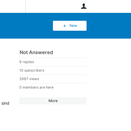
User
New
Not Answered
9 replies
10 subscribers
3987 views
0 members are here
More
 sind