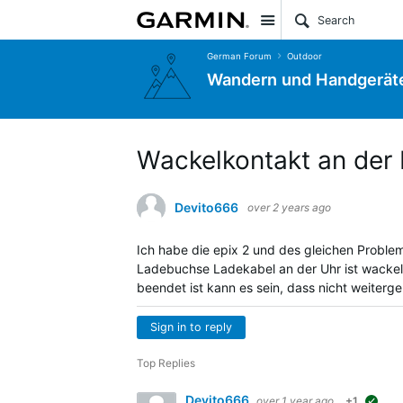
Site
German Forum
Outdoor
Wandern und Handgerät
Wackelkontakt an der
Devito666
over 2 years ago
Ich habe die epix 2 und des gleichen Proble
Ladebuchse Ladekabel an der Uhr ist wacke
beendet ist kann es sein, dass nicht weiterg
Sign in to reply
Top Replies
Devito666
over 1 year ago
+1