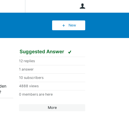
User
New
Suggested Answer
12 replies
1 answer
10 subscribers
aden
4888 views
t?
0 members are here
More