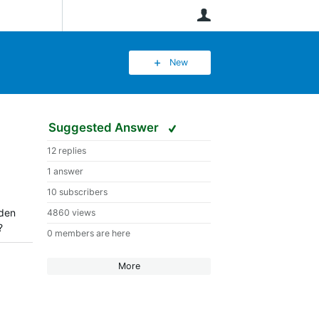
User
New
Suggested Answer
12 replies
1 answer
10 subscribers
aden
4860 views
t?
0 members are here
More