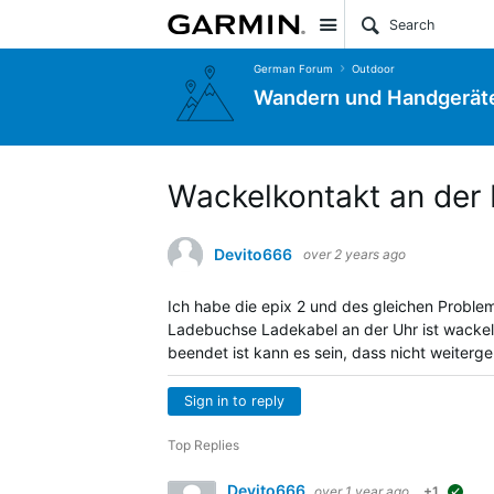
Site
German Forum
Outdoor
Wandern und Handgerät
Wackelkontakt an der
Devito666
over 2 years ago
Ich habe die epix 2 und des gleichen Proble
Ladebuchse Ladekabel an der Uhr ist wacke
beendet ist kann es sein, dass nicht weiterg
Sign in to reply
Top Replies
Devito666
over 1 year ago
+1