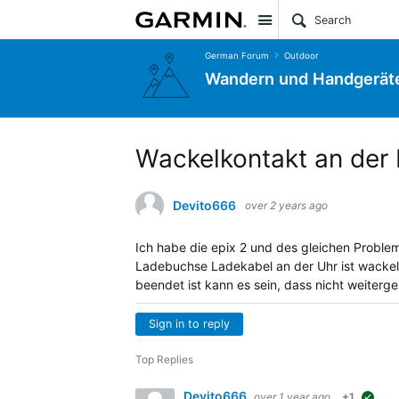
Site
German Forum
Outdoor
Wandern und Handgerät
Wackelkontakt an der
Devito666
over 2 years ago
Ich habe die epix 2 und des gleichen Proble
Ladebuchse Ladekabel an der Uhr ist wacke
beendet ist kann es sein, dass nicht weiterg
Sign in to reply
Top Replies
Devito666
over 1 year ago
+1