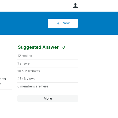
User
New
Suggested Answer
12 replies
1 answer
10 subscribers
aden
4846 views
t?
0 members are here
More