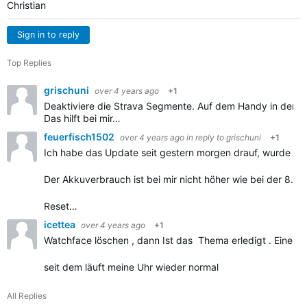
Christian
Sign in to reply
Top Replies
grischuni
over 4 years ago
+1
Deaktiviere die Strava Segmente. Auf dem Handy in der 
Das hilft bei mir…
feuerfisch1502
over 4 years ago
in reply to
grischuni
+1
Ich habe das Update seit gestern morgen drauf, wurde mir 
Der Akkuverbrauch ist bei mir nicht höher wie bei der 8.37
Reset…
icettea
over 4 years ago
+1
Watchface löschen , dann Ist das Thema erledigt . Eines v
seit dem läuft meine Uhr wieder normal
All Replies