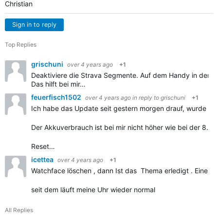
Christian
Sign in to reply
Top Replies
grischuni
over 4 years ago
+1
Deaktiviere die Strava Segmente. Auf dem Handy in der 
Das hilft bei mir…
feuerfisch1502
over 4 years ago
in reply to
grischuni
+1
Ich habe das Update seit gestern morgen drauf, wurde mir 
Der Akkuverbrauch ist bei mir nicht höher wie bei der 8.37
Reset…
icettea
over 4 years ago
+1
Watchface löschen , dann Ist das Thema erledigt . Eines v
seit dem läuft meine Uhr wieder normal
All Replies