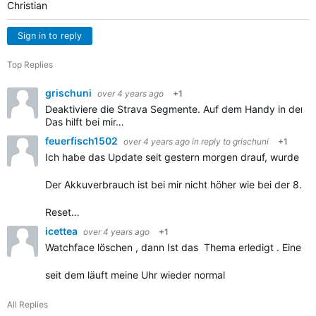
Christian
Sign in to reply
Top Replies
grischuni
over 4 years ago
+1
Deaktiviere die Strava Segmente. Auf dem Handy in der 
Das hilft bei mir…
feuerfisch1502
over 4 years ago
in reply to
grischuni
+1
Ich habe das Update seit gestern morgen drauf, wurde mir 
Der Akkuverbrauch ist bei mir nicht höher wie bei der 8.37
Reset…
icettea
over 4 years ago
+1
Watchface löschen , dann Ist das Thema erledigt . Eines v
seit dem läuft meine Uhr wieder normal
All Replies