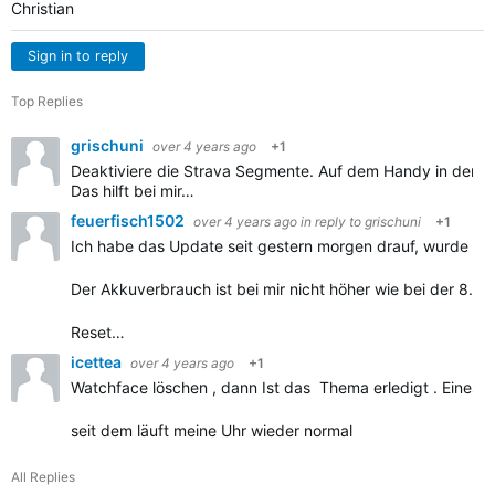
Christian
Sign in to reply
Top Replies
grischuni
over 4 years ago
+1
Deaktiviere die Strava Segmente. Auf dem Handy in der 
Das hilft bei mir…
feuerfisch1502
over 4 years ago
in reply to
grischuni
+1
Ich habe das Update seit gestern morgen drauf, wurde mir 
Der Akkuverbrauch ist bei mir nicht höher wie bei der 8.37
Reset…
icettea
over 4 years ago
+1
Watchface löschen , dann Ist das Thema erledigt . Eines v
seit dem läuft meine Uhr wieder normal
All Replies