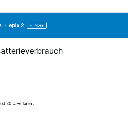
e
epix 2
More
Batterieverbrauch
.
ast 30 % verloren .