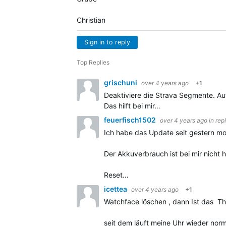
Christian
Sign in to reply
Top Replies
grischuni
over 4 years ago
+1
Deaktiviere die Strava Segmente. A
Das hilft bei mir…
feuerfisch1502
over 4 years ago
in rep
Ich habe das Update seit gestern mor
Der Akkuverbrauch ist bei mir nicht h
Reset…
icettea
over 4 years ago
+1
Watchface löschen , dann Ist das The
seit dem läuft meine Uhr wieder nor