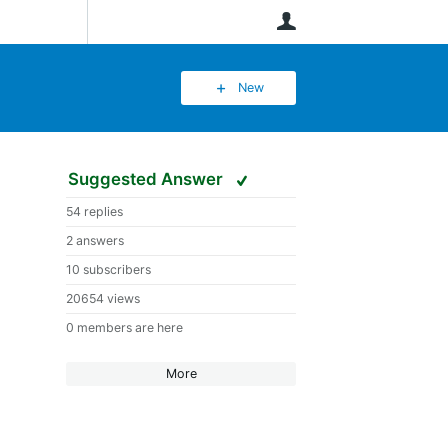
User
New
Suggested Answer
54 replies
2 answers
10 subscribers
20654 views
0 members are here
More