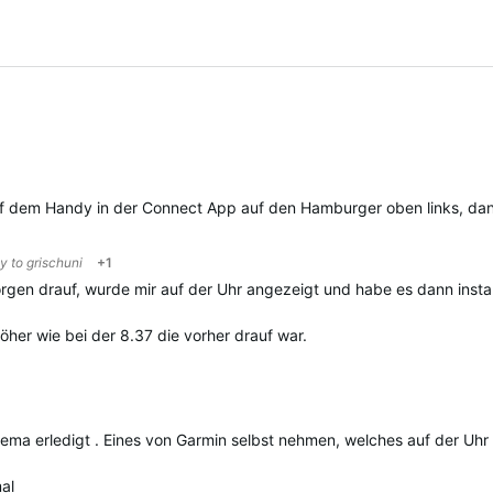
uf dem Handy in der Connect App auf den Hamburger oben links, da
ly to
grischuni
+1
gen drauf, wurde mir auf der Uhr angezeigt und habe es dann install
öher wie bei der 8.37 die vorher drauf war.
ma erledigt . Eines von Garmin selbst nehmen, welches auf der Uhr i
mal