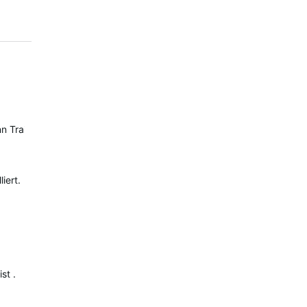
nn Training -> Segmente und da auf Garmin-Segmente umstellen (3 
iert.
st .