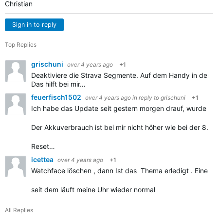
Christian
Sign in to reply
Top Replies
grischuni
over 4 years ago
+1
Deaktiviere die Strava Segmente. Auf dem Handy in der 
Das hilft bei mir…
feuerfisch1502
over 4 years ago
in reply to
grischuni
+1
Ich habe das Update seit gestern morgen drauf, wurde mir 
Der Akkuverbrauch ist bei mir nicht höher wie bei der 8.37
Reset…
icettea
over 4 years ago
+1
Watchface löschen , dann Ist das Thema erledigt . Eines v
seit dem läuft meine Uhr wieder normal
All Replies