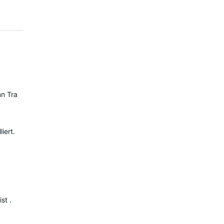
nn Training -> Segmente und da auf Garmin-Segmente umstellen (3 
iert.
st .