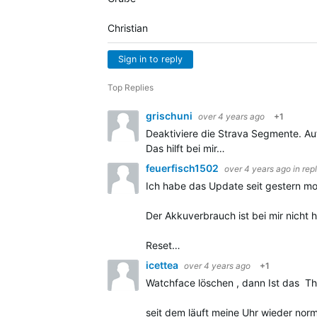
Christian
Sign in to reply
Top Replies
grischuni
over 4 years ago
+1
Deaktiviere die Strava Segmente. A
Das hilft bei mir…
feuerfisch1502
over 4 years ago
in rep
Ich habe das Update seit gestern mor
Der Akkuverbrauch ist bei mir nicht h
Reset…
icettea
over 4 years ago
+1
Watchface löschen , dann Ist das The
seit dem läuft meine Uhr wieder nor