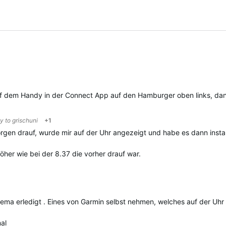
uf dem Handy in der Connect App auf den Hamburger oben links, da
ly to
grischuni
+1
gen drauf, wurde mir auf der Uhr angezeigt und habe es dann install
öher wie bei der 8.37 die vorher drauf war.
ma erledigt . Eines von Garmin selbst nehmen, welches auf der Uhr i
mal