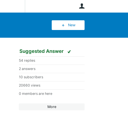
User
New
Suggested Answer
54 replies
2 answers
10 subscribers
20660 views
0 members are here
More