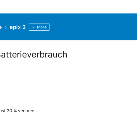
e
epix 2
More
Batterieverbrauch
.
ast 30 % verloren .