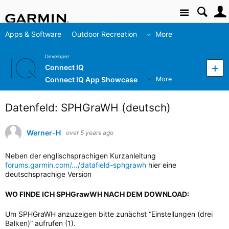
Site
Apps & Software
Outdoor Recreation
More
Developer
Connect IQ
Connect IQ App Showcase
More
Datenfeld: SPHGraWH (deutsch)
Werner-H
over 5 years ago
Neben der englischsprachigen Kurzanleitung
forums.garmin.com/.../datafield-sphgrawh
hier eine
deutschsprachige Version
WO FINDE ICH SPHGrawWH NACH DEM DOWNLOAD:
Um SPHGraWH anzuzeigen bitte zunächst “Einstellungen (drei
Balken)” aufrufen (1).