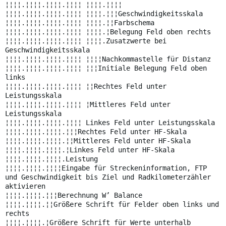
¦¦¦¦.¦¦¦¦.¦¦¦¦.¦¦¦¦ ¦¦¦¦.¦¦¦¦
¦¦¦¦.¦¦¦¦.¦¦¦¦.¦¦¦¦ ¦¦¦¦.¦¦¦Geschwindigkeitsskala
¦¦¦¦.¦¦¦¦.¦¦¦¦.¦¦¦¦ ¦¦¦¦.¦¦Farbschema
¦¦¦¦.¦¦¦¦.¦¦¦¦.¦¦¦¦ ¦¦¦¦.¦Belegung Feld oben rechts
¦¦¦¦.¦¦¦¦.¦¦¦¦.¦¦¦¦ ¦¦¦¦.Zusatzwerte bei
Geschwindigkeitsskala
¦¦¦¦.¦¦¦¦.¦¦¦¦.¦¦¦¦ ¦¦¦¦Nachkommastelle für Distanz
¦¦¦¦.¦¦¦¦.¦¦¦¦.¦¦¦¦ ¦¦¦Initiale Belegung Feld oben
links
¦¦¦¦.¦¦¦¦.¦¦¦¦.¦¦¦¦ ¦¦Rechtes Feld unter
Leistungsskala
¦¦¦¦.¦¦¦¦.¦¦¦¦.¦¦¦¦ ¦Mittleres Feld unter
Leistungsskala
¦¦¦¦.¦¦¦¦.¦¦¦¦.¦¦¦¦ Linkes Feld unter Leistungsskala
¦¦¦¦.¦¦¦¦.¦¦¦¦.¦¦¦Rechtes Feld unter HF-Skala
¦¦¦¦.¦¦¦¦.¦¦¦¦.¦¦Mittleres Feld unter HF-Skala
¦¦¦¦.¦¦¦¦.¦¦¦¦.¦Linkes Feld unter HF-Skala
¦¦¦¦.¦¦¦¦.¦¦¦¦.Leistung
¦¦¦¦.¦¦¦¦.¦¦¦¦Eingabe für Streckeninformation, FTP
und Geschwindigkeit bis Ziel und Radkilometerzähler
aktivieren
¦¦¦¦.¦¦¦¦.¦¦¦Berechnung W’ Balance
¦¦¦¦.¦¦¦¦.¦¦Größere Schrift für Felder oben links und
rechts
¦¦¦¦.¦¦¦¦.¦Größere Schrift für Werte unterhalb