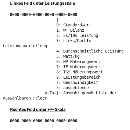
Linkes Feld unter Leistungsskala
0000-0000-0000-0000-0000-0000
|
0: Standardwert
1: W' Bilanz
2: 3s/10s Leistung
3: Links/Rechts-
Leistungsverteilung
4: Durchschnittliche Leistung
5: Watt/kg
6: NP Näherungswert
7: IF Näherungswert
8: TSS Näherungswert
9: Leistungsbereich
s: Geschwindigkeit
x: ausgeblendet
A-Za-j: Auswahl gemäß Liste der
auswählbaren Felder
Rechtes Feld unter HF-Skala
0000-0000-0000-0000-0000-0000
|