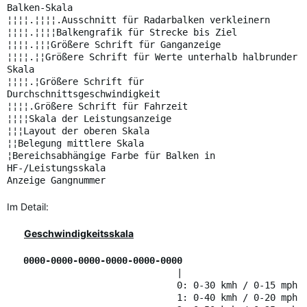
Balken-Skala
¦¦¦¦.¦¦¦¦.Ausschnitt für Radarbalken verkleinern
¦¦¦¦.¦¦¦¦Balkengrafik für Strecke bis Ziel
¦¦¦¦.¦¦¦Größere Schrift für Ganganzeige
¦¦¦¦.¦¦Größere Schrift für Werte unterhalb halbrunder
Skala
¦¦¦¦.¦Größere Schrift für
Durchschnittsgeschwindigkeit
¦¦¦¦.Größere Schrift für Fahrzeit
¦¦¦¦Skala der Leistungsanzeige
¦¦¦Layout der oberen Skala
¦¦Belegung mittlere Skala
¦Bereichsabhängige Farbe für Balken in
HF-/Leistungsskala
Anzeige Gangnummer
Im Detail:
Geschwindigkeitsskala
0000-0000-0000-0000-0000-0000
|
0: 0-30 kmh / 0-15 mph
1: 0-40 kmh / 0-20 mph