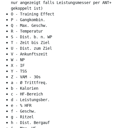
nur angezeigt falls Leistungsmesser per ANT+
gekoppelt ist)
O - Training Effect
P - Gangkombin.
Q - Max. Geschw.
R - Temperatur
S - Dist. b. n. WP
T - Zeit bis Ziel
U - Dist. zum Ziel
V - Ankunftszeit
W - NP
X - IF
Y - TSS
Z - VAM - 30s
a - Ø Trittfreq.
b - Kalorien
c - HF-Bereich
d - Leistungsber.
e - % HFR
f - Geschw.
g - Ritzel
h - Dist. Bergauf