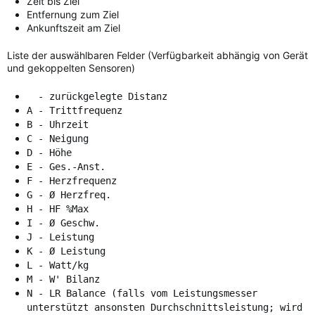
Zeit bis Ziel
Entfernung zum Ziel
Ankunftszeit am Ziel
Liste der auswählbaren Felder (Verfügbarkeit abhängig von Gerät
und gekoppelten Sensoren)
- zurückgelegte Distanz
A - Trittfrequenz
B - Uhrzeit
C - Neigung
D - Höhe
E - Ges.-Anst.
F - Herzfrequenz
G - Ø Herzfreq.
H - HF %Max
I - Ø Geschw.
J - Leistung
K - Ø Leistung
L - Watt/kg
M - W' Bilanz
N - LR Balance (falls vom Leistungsmesser
unterstützt ansonsten Durchschnittsleistung; wird