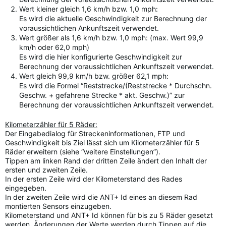
Wert kleiner gleich 1,6 km/h bzw. 1,0 mph:
Es wird die aktuelle Geschwindigkeit zur Berechnung der
voraussichtlichen Ankunftszeit verwendet.
Wert größer als 1,6 km/h bzw. 1,0 mph: (max. Wert 99,9
km/h oder 62,0 mph)
Es wird die hier konfigurierte Geschwindigkeit zur
Berechnung der voraussichtlichen Ankunftszeit verwendet.
Wert gleich 99,9 km/h bzw. größer 62,1 mph:
Es wird die Formel “Reststrecke/(Reststrecke * Durchschn.
Geschw. + gefahrene Strecke * akt. Geschw.)” zur
Berechnung der voraussichtlichen Ankunftszeit verwendet.
Kilometerzähler für 5 Räder:
Der Eingabedialog für Streckeninformationen, FTP und
Geschwindigkeit bis Ziel lässt sich um Kilometerzähler für 5
Räder erweitern (siehe “weitere Einstellungen”).
Tippen am linken Rand der dritten Zeile ändert den Inhalt der
ersten und zweiten Zeile.
In der ersten Zeile wird der Kilometerstand des Rades
eingegeben.
In der zweiten Zeile wird die ANT+ Id eines an diesem Rad
montierten Sensors einzugeben.
Kilometerstand und ANT+ Id können für bis zu 5 Räder gesetzt
werden. Änderungen der Werte werden durch Tippen auf die