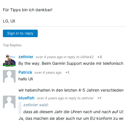
Für Tipps bin ich dankbar!
LG, Uli
Sign in to reply
Top Replies
zettvier
over 4 years ago
in reply to
UliHe42
+3
By the way. Beim Garmin Support wurde mir telefonisch m
Patrick
over 4 years ago
+1
hallo Uli
wir haben/hatten in den letzten 4-5 Jahren verschiedene U
bluefish
over 4 years ago
in reply to
zettvier
+1
zettvier said:
dass ab diesem Jahr die Uhren nach und nach auf USB-
Ja, das machen sie aber auch nur um EU konform zu werde