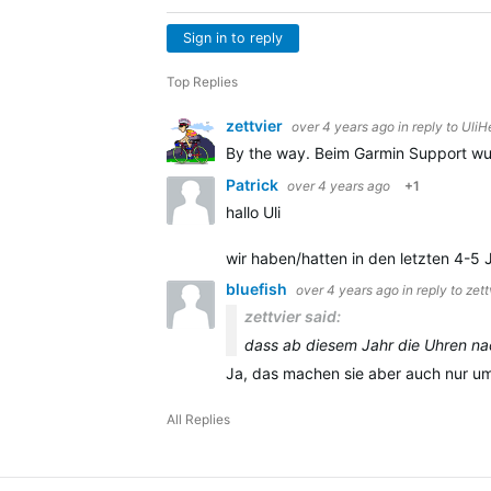
Sign in to reply
Top Replies
zettvier
over 4 years ago
in reply to
UliH
By the way. Beim Garmin Support wur
Patrick
over 4 years ago
+1
hallo Uli
wir haben/hatten in den letzten 4-5 
bluefish
over 4 years ago
in reply to
zett
zettvier said:
dass ab diesem Jahr die Uhren na
Ja, das machen sie aber auch nur um
All Replies