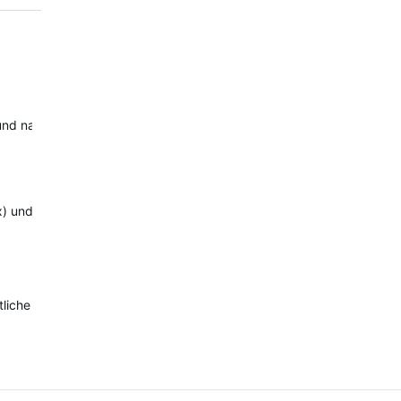
 und nach auf USB-C umgestellt werden. Bis Mitte 2024 sei der pro
tix) und haben nicht darauf geachtet, welches Ladekabel am längsten
liche (klein…