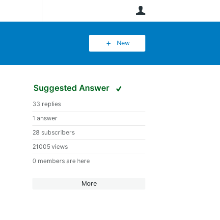
User
New
Suggested Answer
33 replies
1 answer
28 subscribers
21005 views
0 members are here
More