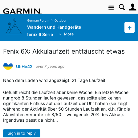
Site
German Forum
Outdoor
Wandern und Handgeräte
fenix 6 Serie
More
Fenix 6X: Akkulaufzeit enttäuscht etwas
UliHe42
over 7 years ago
Nach dem Laden wird angezeigt: 21 Tage Laufzeit
Gefühlt reicht die Laufzeit aber keine Woche. Bin letzte Woche
nur grob 8 Stunden laufen gewesen, das sollte also keinen
signifikanten Einfluss auf die Laufzeit der Uhr haben (sie zeigt
während der Aktivität über 50 Stunden Laufzeit an, d.h. für die
Aktivitäten verbrate ich 8/50 = weniger als 20% des Akkus).
Irgendwas passt da nicht...
Sign in to reply