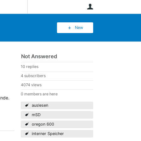
User
New
Not Answered
10 replies
4 subscribers
4074 views
0 members are here
inde.
auslesen
mSD
oregon 600
interner Speicher