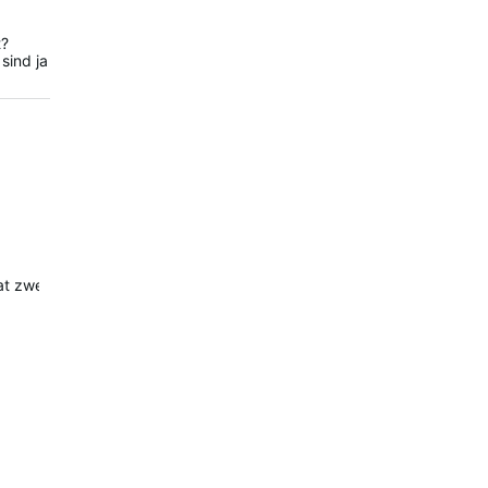
t?
sind ja
 zwei Metallkontakte. In der Mulde und seitlich, wo der Deckel für 