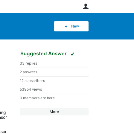
User
New
Suggested Answer
33 replies
2 answers
12 subscribers
53954 views
0 members are here
More
dung
nsor
nsor