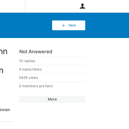
User
New
nn
Not Answered
10 replies
n
4 subscribers
5429 views
0 members are here
More
können