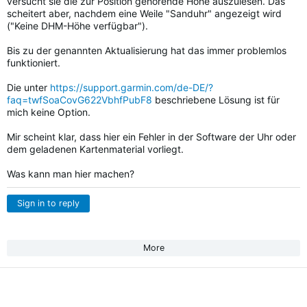
versucht sie die zur Position gehörende Höhe auszulesen. Das
scheitert aber, nachdem eine Weile "Sanduhr" angezeigt wird
("Keine DHM-Höhe verfügbar").
Bis zu der genannten Aktualisierung hat das immer problemlos
funktioniert.
Die unter
https://support.garmin.com/de-DE/?
faq=twfSoaCovG622VbhfPubF8
beschriebene Lösung ist für
mich keine Option.
Mir scheint klar, dass hier ein Fehler in der Software der Uhr oder
dem geladenen Kartenmaterial vorliegt.
Was kann man hier machen?
Sign in to reply
More