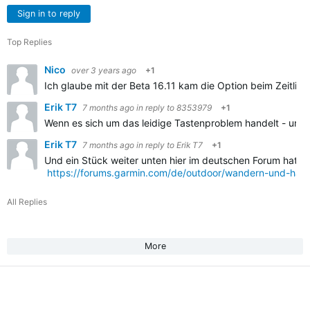
Sign in to reply
Top Replies
Nico
over 3 years ago
+1
Ich glaube mit der Beta 16.11 kam die Option beim Zeitlimi
Erik T7
7 months ago
in reply to
8353979
+1
Wenn es sich um das leidige Tastenproblem handelt - und so
Erik T7
7 months ago
in reply to
Erik T7
+1
Und ein Stück weiter unten hier im deutschen Forum hat Blu
https://forums.garmin.com/de/outdoor/wandern-und-handg
All Replies
More