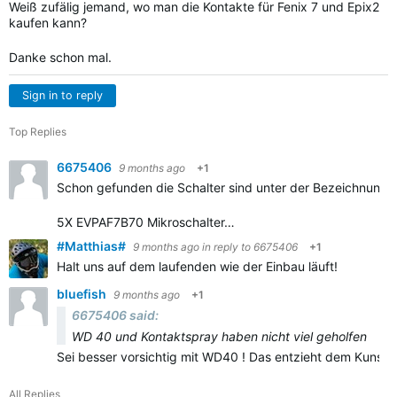
Weiß zufälig jemand, wo man die Kontakte für Fenix 7 und Epix2
kaufen kann?
Danke schon mal.
Sign in to reply
Top Replies
6675406
9 months ago
+1
Schon gefunden die Schalter sind unter der Bezeichnung EV
5X EVPAF7B70 Mikroschalter…
#Matthias#
9 months ago
in reply to
6675406
+1
Halt uns auf dem laufenden wie der Einbau läuft!
bluefish
9 months ago
+1
6675406 said:
WD 40 und Kontaktspray haben nicht viel geholfen
Sei besser vorsichtig mit WD40 ! Das entzieht dem Kunsto
All Replies