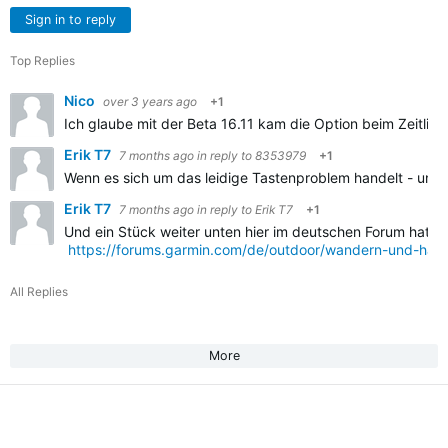
Sign in to reply
Top Replies
Nico
over 3 years ago
+1
Ich glaube mit der Beta 16.11 kam die Option beim Zeitlimi
Erik T7
7 months ago
in reply to
8353979
+1
Wenn es sich um das leidige Tastenproblem handelt - und so
Erik T7
7 months ago
in reply to
Erik T7
+1
Und ein Stück weiter unten hier im deutschen Forum hat Blu
https://forums.garmin.com/de/outdoor/wandern-und-handg
All Replies
More