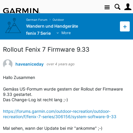
Site
German Forum
Outdoor
Wandern und Handgeräte
fenix 7 Serie
More
Rollout Fenix 7 Firmware 9.33
haveaniceday
over 4 years ago
Hallo Zusammen
Gemäss US-Formum wurde gestern der Rollout der Firmaware
9.33 gestartet.
Das Change-Log ist recht lang ;-)
https://forums.garmin.com/outdoor-recreation/outdoor-
recreation/f/fenix-7-series/306156/system-software-9-33
Mal sehen, wann der Update bei mir "ankomme" ;-)