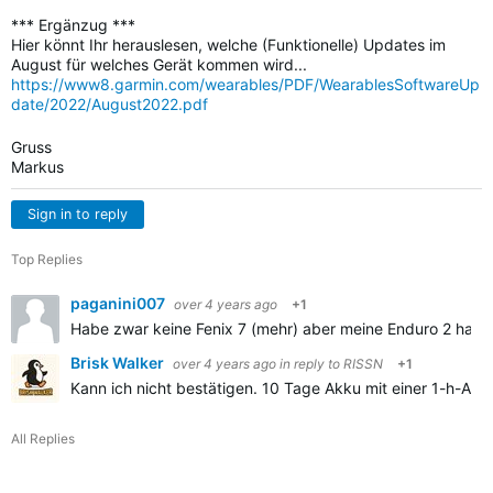
*** Ergänzug ***
Hier könnt Ihr herauslesen, welche (Funktionelle) Updates im
August für welches Gerät kommen wird...
https://www8.garmin.com/wearables/PDF/WearablesSoftwareUp
date/2022/August2022.pdf
Gruss
Markus
Sign in to reply
Top Replies
paganini007
over 4 years ago
+1
Habe zwar keine Fenix 7 (mehr) aber meine Enduro 2 hat e
Brisk Walker
over 4 years ago
in reply to
RISSN
+1
Kann ich nicht bestätigen. 10 Tage Akku mit einer 1-h-Akti
All Replies