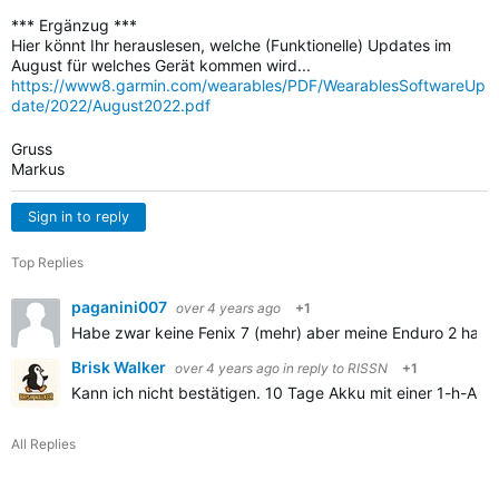
*** Ergänzug ***
Hier könnt Ihr herauslesen, welche (Funktionelle) Updates im
August für welches Gerät kommen wird...
https://www8.garmin.com/wearables/PDF/WearablesSoftwareUp
date/2022/August2022.pdf
Gruss
Markus
Sign in to reply
Top Replies
paganini007
over 4 years ago
+1
Habe zwar keine Fenix 7 (mehr) aber meine Enduro 2 hat e
Brisk Walker
over 4 years ago
in reply to
RISSN
+1
Kann ich nicht bestätigen. 10 Tage Akku mit einer 1-h-Akti
All Replies