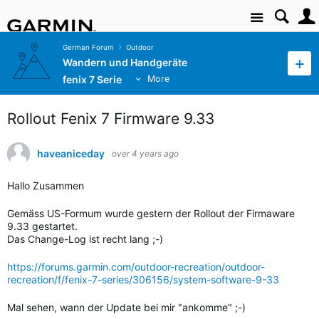
Site
German Forum
Outdoor
Wandern und Handgeräte
fenix 7 Serie
More
Rollout Fenix 7 Firmware 9.33
haveaniceday
over 4 years ago
Hallo Zusammen
Gemäss US-Formum wurde gestern der Rollout der Firmaware
9.33 gestartet.
Das Change-Log ist recht lang ;-)
https://forums.garmin.com/outdoor-recreation/outdoor-
recreation/f/fenix-7-series/306156/system-software-9-33
Mal sehen, wann der Update bei mir "ankomme" ;-)