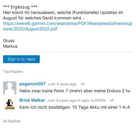
*** Ergänzug ***
Hier könnt Ihr herauslesen, welche (Funktionelle) Updates im
August für welches Gerät kommen wird...
https://www8.garmin.com/wearables/PDF/WearablesSoftwareUp
date/2022/August2022.pdf
Gruss
Markus
Sign in to reply
Top Replies
paganini007
over 4 years ago
+1
Habe zwar keine Fenix 7 (mehr) aber meine Enduro 2 hat e
Brisk Walker
over 4 years ago
in reply to
RISSN
+1
Kann ich nicht bestätigen. 10 Tage Akku mit einer 1-h-Akti
All Replies