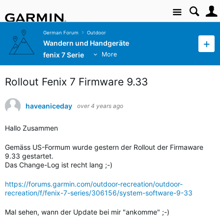
Site
German Forum
Outdoor
Wandern und Handgeräte
fenix 7 Serie
More
Rollout Fenix 7 Firmware 9.33
haveaniceday
over 4 years ago
Hallo Zusammen
Gemäss US-Formum wurde gestern der Rollout der Firmaware
9.33 gestartet.
Das Change-Log ist recht lang ;-)
https://forums.garmin.com/outdoor-recreation/outdoor-
recreation/f/fenix-7-series/306156/system-software-9-33
Mal sehen, wann der Update bei mir "ankomme" ;-)