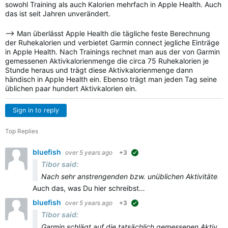
sowohl Training als auch Kalorien mehrfach in Apple Health. Auch
das ist seit Jahren unverändert.
—> Man überlässt Apple Health die tägliche feste Berechnung
der Ruhekalorien und verbietet Garmin connect jegliche Einträge
in Apple Health. Nach Trainings rechnet man aus der von Garmin
gemessenen Aktivkalorienmenge die circa 75 Ruhekalorien je
Stunde heraus und trägt diese Aktivkalorienmenge dann
händisch in Apple Health ein. Ebenso trägt man jeden Tag seine
üblichen paar hundert Aktivkalorien ein.
Sign in to reply
Top Replies
bluefish
over 5 years ago
+3
suggested
Tibor said:
Nach sehr anstrengenden bzw. unüblichen Aktivitäten is
Auch das, was Du hier schreibst…
bluefish
over 5 years ago
+3
suggested
Tibor said:
Garmin schlägt auf die tatsächlich gemessenen Aktivkalo