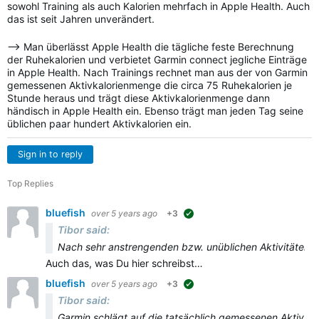
sowohl Training als auch Kalorien mehrfach in Apple Health. Auch
das ist seit Jahren unverändert.
—> Man überlässt Apple Health die tägliche feste Berechnung
der Ruhekalorien und verbietet Garmin connect jegliche Einträge
in Apple Health. Nach Trainings rechnet man aus der von Garmin
gemessenen Aktivkalorienmenge die circa 75 Ruhekalorien je
Stunde heraus und trägt diese Aktivkalorienmenge dann
händisch in Apple Health ein. Ebenso trägt man jeden Tag seine
üblichen paar hundert Aktivkalorien ein.
Sign in to reply
Top Replies
bluefish
over 5 years ago
+3
suggested
Tibor said:
Nach sehr anstrengenden bzw. unüblichen Aktivitäten is
Auch das, was Du hier schreibst…
bluefish
over 5 years ago
+3
suggested
Tibor said:
Garmin schlägt auf die tatsächlich gemessenen Aktivkalo