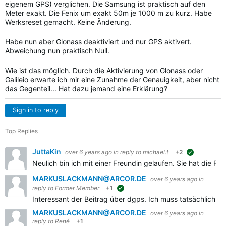
eigenem GPS) verglichen. Die Samsung ist praktisch auf den
Meter exakt. Die Fenix um exakt 50m je 1000 m zu kurz. Habe
Werksreset gemacht. Keine Änderung.
Habe nun aber Glonass deaktiviert und nur GPS aktivert.
Abweichung nun praktisch Null.
Wie ist das möglich. Durch die Aktivierung von Glonass oder
Galileio erwarte ich mir eine Zunahme der Genauigkeit, aber nicht
das Gegenteil... Hat dazu jemand eine Erklärung?
Sign in to reply
Top Replies
JuttaKin
over 6 years ago
in reply to
michael.t
+2
suggested
Neulich bin ich mit einer Freundin gelaufen. Sie hat die F
MARKUSLACKMANN@ARCOR.DE
over 6 years ago
in
reply to
Former Member
+1
suggested
Interessant der Beitrag über dgps. Ich muss tatsächlich s
MARKUSLACKMANN@ARCOR.DE
over 6 years ago
in
reply to
René
+1