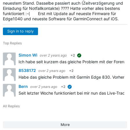
neuestem Stand. Dasselbe passiert auch (Zeitverzögerung und
Einladung für Notfallkontakte) ???? Hatte vorher alles bestens
funktioniert :-( Erst mit Update auf neueste Firmware für
Edge1040 und neueste Software für GarminConnect auf iOS.
Sign in to reply
Top Replies
Simon Wi
over 2 years ago
+2
suggested
Ich habe seit kurzem das gleiche Problem mit der Forerunn
8538172
over 2 years ago
+2
Habe das gleiche Problem mit Garmin Edge 830. Vorher lief a
Bern
over 2 years ago
+2
verified
Seit letzter Woche funktioniert bei mir nun das Live-Track
All Replies
More