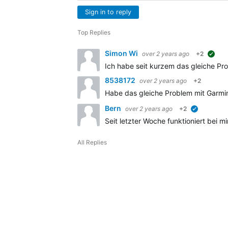
Sign in to reply
Top Replies
Simon Wi
over 2 years ago
+2
sug
Ich habe seit kurzem das gleiche Pro
8538172
over 2 years ago
+2
Habe das gleiche Problem mit Garmin E
Bern
over 2 years ago
+2
verified
Seit letzter Woche funktioniert bei 
All Replies