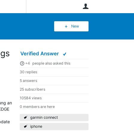
User
New
ngs
Verified Answer
+4
people also asked this
30 replies
5 answers
25 subscribers
10584 views
rung an
0 members are here
 EDGE
garmin connect
pdate
iphone