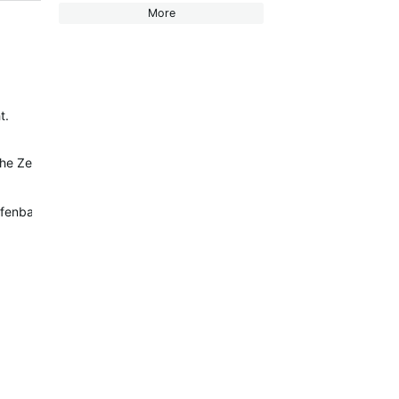
More
t.
che Zeitverzögerung und vor allem der Notfallkontakt erhält teilweis
fenbar.bei Garmin „server-seitiig“ behoben :-)