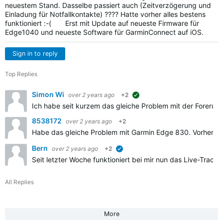
neuestem Stand. Dasselbe passiert auch (Zeitverzögerung und
Einladung für Notfallkontakte) ???? Hatte vorher alles bestens
funktioniert :-( Erst mit Update auf neueste Firmware für
Edge1040 und neueste Software für GarminConnect auf iOS.
Sign in to reply
Top Replies
Simon Wi
over 2 years ago
+2
suggested
Ich habe seit kurzem das gleiche Problem mit der Forerunn
8538172
over 2 years ago
+2
Habe das gleiche Problem mit Garmin Edge 830. Vorher lief a
Bern
over 2 years ago
+2
verified
Seit letzter Woche funktioniert bei mir nun das Live-Track
All Replies
More