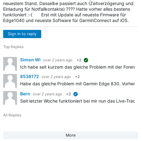
neuestem Stand. Dasselbe passiert auch (Zeitverzögerung und
Einladung für Notfallkontakte) ???? Hatte vorher alles bestens
funktioniert :-( Erst mit Update auf neueste Firmware für
Edge1040 und neueste Software für GarminConnect auf iOS.
Sign in to reply
Top Replies
Simon Wi
over 2 years ago
+2
suggested
Ich habe seit kurzem das gleiche Problem mit der Forerunn
8538172
over 2 years ago
+2
Habe das gleiche Problem mit Garmin Edge 830. Vorher lief a
Bern
over 2 years ago
+2
verified
Seit letzter Woche funktioniert bei mir nun das Live-Track
All Replies
More