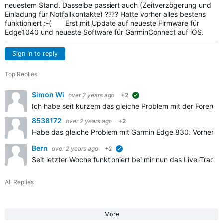
neuestem Stand. Dasselbe passiert auch (Zeitverzögerung und
Einladung für Notfallkontakte) ???? Hatte vorher alles bestens
funktioniert :-( Erst mit Update auf neueste Firmware für
Edge1040 und neueste Software für GarminConnect auf iOS.
Sign in to reply
Top Replies
Simon Wi
over 2 years ago
+2
suggested
Ich habe seit kurzem das gleiche Problem mit der Forerunn
8538172
over 2 years ago
+2
Habe das gleiche Problem mit Garmin Edge 830. Vorher lief a
Bern
over 2 years ago
+2
verified
Seit letzter Woche funktioniert bei mir nun das Live-Track
All Replies
More