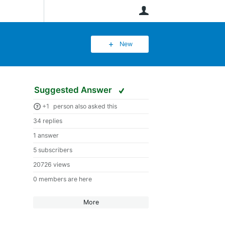
User
New
Suggested Answer
+1
person also asked this
34 replies
1 answer
5 subscribers
20726 views
0 members are here
More