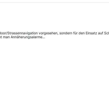
suggested
det man Annäherungsalarme…