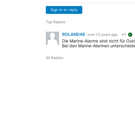
Sign in to reply
Top Replies
ROLAND48
over 13 years ago
+1
Bei den Marine-Alarmen unterschei
All Replies