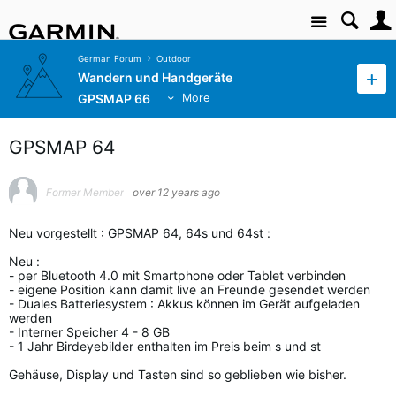
Site
German Forum
Outdoor
Wandern und Handgeräte
GPSMAP 66
More
GPSMAP 64
Former Member
over 12 years ago
Neu vorgestellt : GPSMAP 64, 64s und 64st :
Neu :
- per Bluetooth 4.0 mit Smartphone oder Tablet verbinden
- eigene Position kann damit live an Freunde gesendet werden
- Duales Batteriesystem : Akkus können im Gerät aufgeladen
werden
- Interner Speicher 4 - 8 GB
- 1 Jahr Birdeyebilder enthalten im Preis beim s und st
Gehäuse, Display und Tasten sind so geblieben wie bisher.