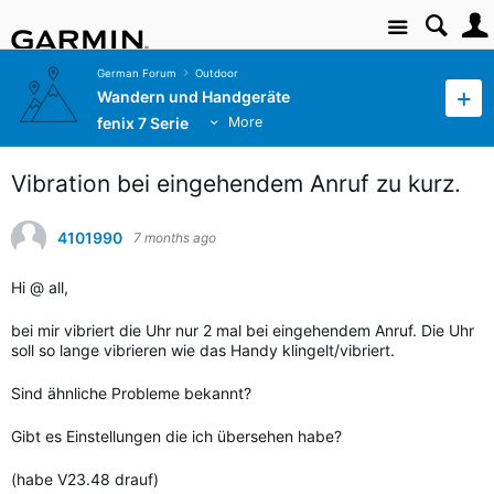
Site
German Forum
Outdoor
Wandern und Handgeräte
fenix 7 Serie
More
Vibration bei eingehendem Anruf zu kurz.
4101990
7 months ago
Hi @ all,
bei mir vibriert die Uhr nur 2 mal bei eingehendem Anruf. Die Uhr
soll so lange vibrieren wie das Handy klingelt/vibriert.
Sind ähnliche Probleme bekannt?
Gibt es Einstellungen die ich übersehen habe?
(habe V23.48 drauf)