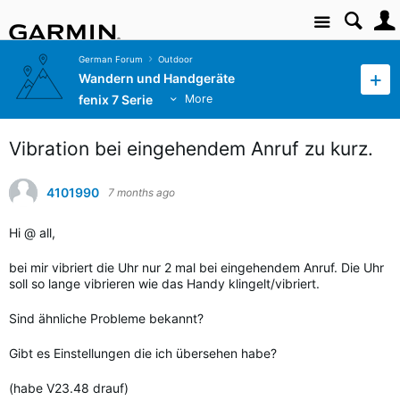
Site
German Forum
Outdoor
Wandern und Handgeräte
fenix 7 Serie
More
Vibration bei eingehendem Anruf zu kurz.
4101990
7 months ago
Hi @ all,
bei mir vibriert die Uhr nur 2 mal bei eingehendem Anruf. Die Uhr
soll so lange vibrieren wie das Handy klingelt/vibriert.
Sind ähnliche Probleme bekannt?
Gibt es Einstellungen die ich übersehen habe?
(habe V23.48 drauf)