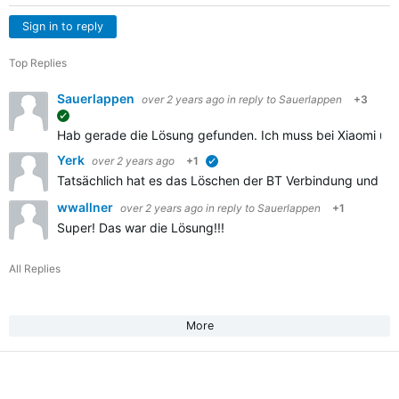
Sign in to reply
Top Replies
Sauerlappen
over 2 years ago
in reply to
Sauerlappen
+3
suggested
Hab gerade die Lösung gefunden. Ich muss bei Xiaomi unt
Yerk
over 2 years ago
+1
verified
Tatsächlich hat es das Löschen der BT Verbindung und Lös
wwallner
over 2 years ago
in reply to
Sauerlappen
+1
Super! Das war die Lösung!!!
All Replies
More