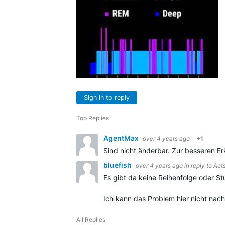
Sign in to reply
Top Replies
AgentMax
over 4 years ago
+1
Sind nicht änderbar. Zur besseren Er
bluefish
over 4 years ago
in reply to
Aet
Es gibt da keine Reihenfolge oder Stu
Ich kann das Problem hier nicht nach
All Replies