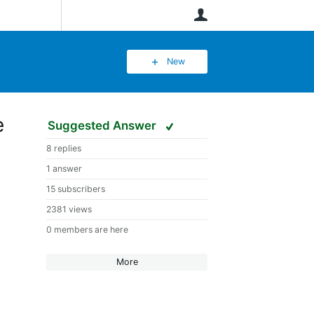
User
New
e
Suggested Answer
8 replies
1 answer
15 subscribers
2381 views
0 members are here
More