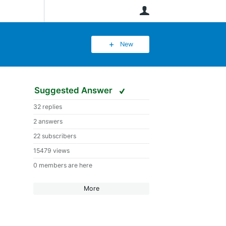
User
New
Suggested Answer
32 replies
2 answers
22 subscribers
15479 views
0 members are here
More