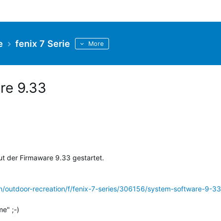
e
fenix 7 Serie
More
re 9.33
 der Firmaware 9.33 gestartet.
on/outdoor-recreation/f/fenix-7-series/306156/system-software-9-33
e" ;-)