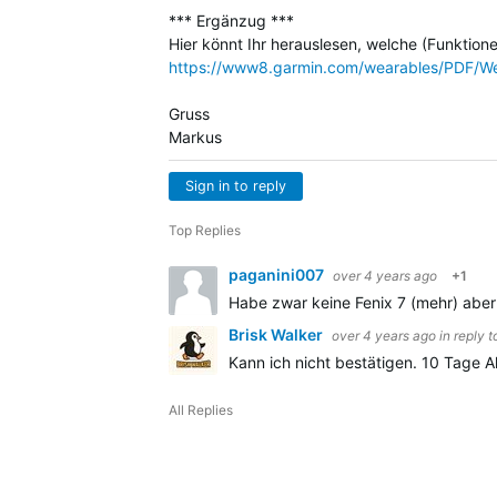
*** Ergänzug ***
Hier könnt Ihr herauslesen, welche (Funktion
https://www8.garmin.com/wearables/PDF/W
Gruss
Markus
Sign in to reply
Top Replies
paganini007
over 4 years ago
+1
Habe zwar keine Fenix 7 (mehr) aber
Brisk Walker
over 4 years ago
in reply 
Kann ich nicht bestätigen. 10 Tage A
All Replies