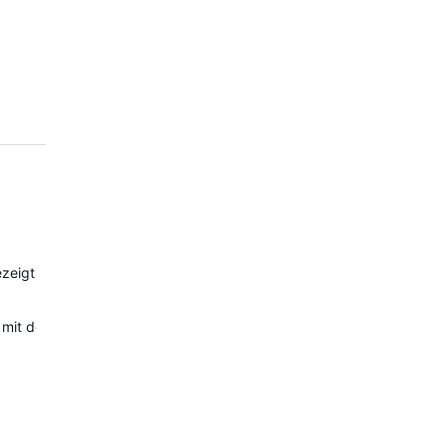
zeigt und habe es direkt geladen.
ir mit dem neuen Software-Release (Fenix 7S).