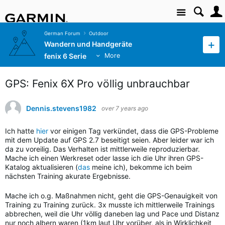
Site
German Forum
Outdoor
Wandern und Handgeräte
fenix 6 Serie
More
GPS: Fenix 6X Pro völlig unbrauchbar
Dennis.stevens1982
over 7 years ago
Ich hatte
hier
vor einigen Tag verkündet, dass die GPS-Probleme
mit dem Update auf GPS 2.7 beseitigt seien. Aber leider war ich
da zu voreilig. Das Verhalten ist mittlerweile reproduzierbar.
Mache ich einen Werkreset oder lasse ich die Uhr ihren GPS-
Katalog aktualisieren (
das
meine ich), bekomme ich beim
nächsten Training akurate Ergebnisse.
Mache ich o.g. Maßnahmen nicht, geht die GPS-Genauigkeit von
Training zu Training zurück. 3x musste ich mittlerweile Trainings
abbrechen, weil die Uhr völlig daneben lag und Pace und Distanz
nur noch albern waren (1km laut Uhr vorüber, als in Wirklichkeit