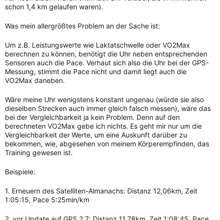
schon 1,4 km gelaufen waren).
Was mein allergrößtes Problem an der Sache ist:
Um z.B. Leistungswerte wie Laktatschwelle oder VO2Max
berechnen zu können, benötigt die Uhr neben entsprechenden
Sensoren auch die Pace. Verhaut sich also die Uhr bei der GPS-
Messung, stimmt die Pace nicht und damit liegt auch die
VO2Max daneben.
Wäre meine Uhr wenigstens konstant ungenau (würde sie also
dieselben Strecken auch immer gleich falsch messen), wäre das
bei der Vergleichbarkeit ja kein Problem. Denn auf den
berechneten VO2Max gebe ich nichts. Es geht mir nur um die
Vergleichbarkeit der Werte, um eine Auskunft darüber zu
bekommen, wie, abgesehen von meinem Körperempfinden, das
Training gewesen ist.
Beispiele:
1. Erneuern des Satelliten-Almanachs: Distanz 12,06km, Zeit
1:05:15, Pace 5:25min/km
2. vor Update auf GPS 2.7: Distanz 11,78km, Zeit 1:08:45, Pace