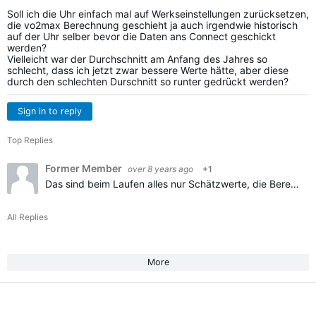
Soll ich die Uhr einfach mal auf Werkseinstellungen zurücksetzen,
die vo2max Berechnung geschieht ja auch irgendwie historisch
auf der Uhr selber bevor die Daten ans Connect geschickt
werden?
Vielleicht war der Durchschnitt am Anfang des Jahres so
schlecht, dass ich jetzt zwar bessere Werte hätte, aber diese
durch den schlechten Durschnitt so runter gedrückt werden?
Sign in to reply
Top Replies
Former Member
over 8 years ago
+1
Das sind beim Laufen alles nur Schätzwerte, die Berechnung ist kompletter Mumpitz. Du bekommst nur ordentliche Ergebnisse beim Radfahren mit einem Leistungsmesser und selbst dort ist die Berechnung teilweise…
All Replies
More