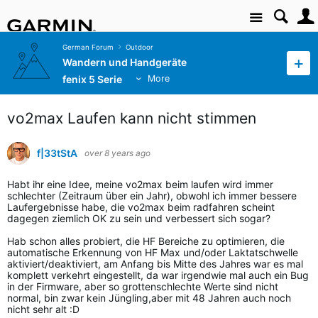
Site
German Forum
Outdoor
Wandern und Handgeräte
fenix 5 Serie
More
vo2max Laufen kann nicht stimmen
f|33tStA
over 8 years ago
Habt ihr eine Idee, meine vo2max beim laufen wird immer
schlechter (Zeitraum über ein Jahr), obwohl ich immer bessere
Laufergebnisse habe, die vo2max beim radfahren scheint
dagegen ziemlich OK zu sein und verbessert sich sogar?
Hab schon alles probiert, die HF Bereiche zu optimieren, die
automatische Erkennung von HF Max und/oder Laktatschwelle
aktiviert/deaktiviert, am Anfang bis Mitte des Jahres war es mal
komplett verkehrt eingestellt, da war irgendwie mal auch ein Bug
in der Firmware, aber so grottenschlechte Werte sind nicht
normal, bin zwar kein Jüngling,aber mit 48 Jahren auch noch
nicht sehr alt :D