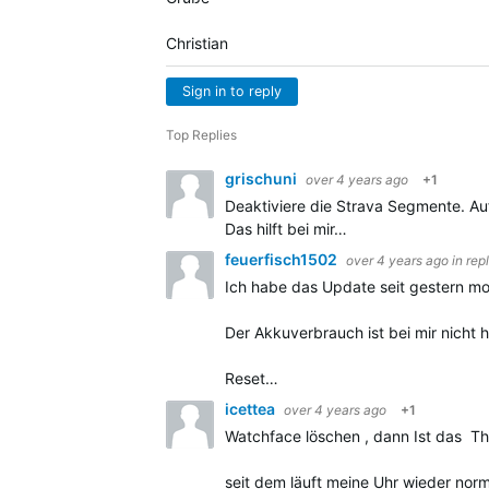
Christian
Sign in to reply
Top Replies
grischuni
over 4 years ago
+1
Deaktiviere die Strava Segmente. A
Das hilft bei mir…
feuerfisch1502
over 4 years ago
in rep
Ich habe das Update seit gestern mor
Der Akkuverbrauch ist bei mir nicht h
Reset…
icettea
over 4 years ago
+1
Watchface löschen , dann Ist das The
seit dem läuft meine Uhr wieder nor