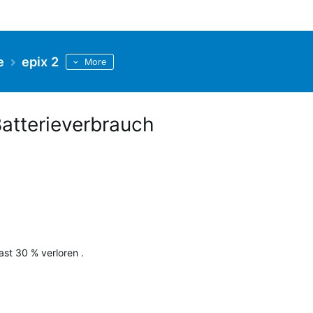
e
epix 2
More
Batterieverbrauch
.
ast 30 % verloren .