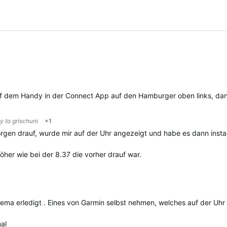
uf dem Handy in der Connect App auf den Hamburger oben links, da
ly to
grischuni
+1
gen drauf, wurde mir auf der Uhr angezeigt und habe es dann install
öher wie bei der 8.37 die vorher drauf war.
ma erledigt . Eines von Garmin selbst nehmen, welches auf der Uhr i
mal