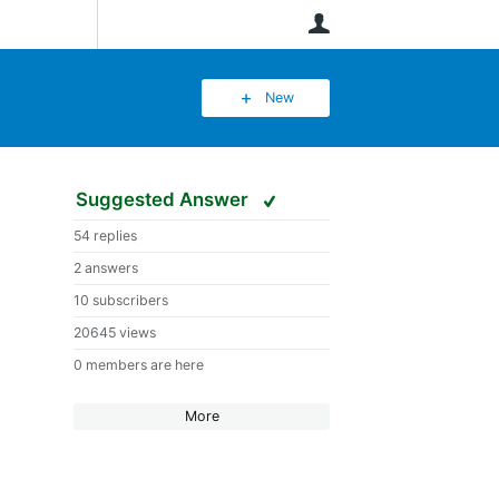
User
New
Suggested Answer
54 replies
2 answers
10 subscribers
20645 views
0 members are here
More