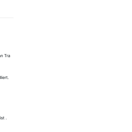
nn Training -> Segmente und da auf Garmin-Segmente umstellen (3 
iert.
st .